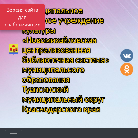
Версия сайта
Муниципальное
для
казенное учреждение
слабовидящих
культуры
«Новомихайловская
централизованная
библиотечная система»
муниципального
образования
Туапсинский
муниципальный округ
Краснодарского края