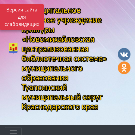
Версия сайта
Муниципальное
для
казенное учреждение
слабовидящих
культуры
«Новомихайловская
централизованная
библиотечная система»
муниципального
образования
Туапсинский
муниципальный округ
Краснодарского края