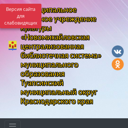
Версия сайта
Муниципальное
для
казенное учреждение
слабовидящих
культуры
«Новомихайловская
централизованная
библиотечная система»
муниципального
образования
Туапсинский
муниципальный округ
Краснодарского края