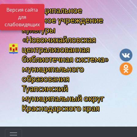
Версия сайта
Муниципальное
для
казенное учреждение
слабовидящих
культуры
«Новомихайловская
централизованная
библиотечная система»
муниципального
образования
Туапсинский
муниципальный округ
Краснодарского края