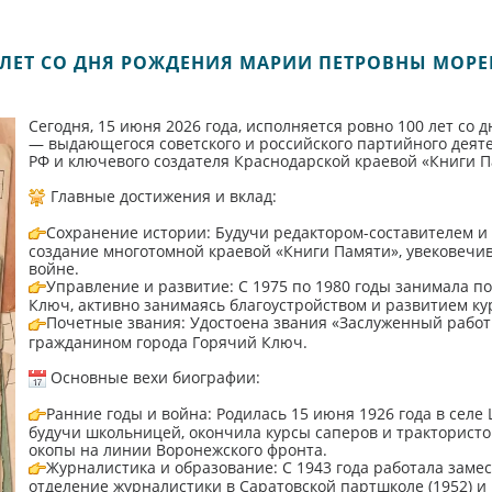
 ЛЕТ СО ДНЯ РОЖДЕНИЯ МАРИИ ПЕТРОВНЫ МОР
Сегодня, 15 июня 2026 года, исполняется ровно 100 лет со
— выдающегося советского и российского партийного деяте
РФ и ключевого создателя Краснодарской краевой «Книги П
Главные достижения и вклад:
Сохранение истории: Будучи редактором-составителем и 
создание многотомной краевой «Книги Памяти», увековечи
войне.
Управление и развитие: С 1975 по 1980 годы занимала п
Ключ, активно занимаясь благоустройством и развитием ку
Почетные звания: Удостоена звания «Заслуженный работн
гражданином города Горячий Ключ.
Основные вехи биографии:
Ранние годы и война: Родилась 15 июня 1926 года в селе
будучи школьницей, окончила курсы саперов и трактористо
окопы на линии Воронежского фронта.
Журналистика и образование: С 1943 года работала заме
отделение журналистики в Саратовской партшколе (1952) и