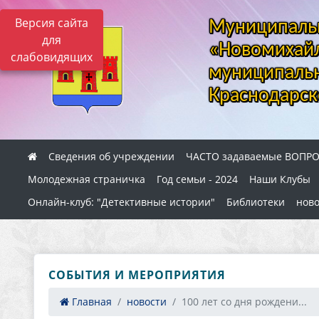
Версия сайта
Муниципальн
для
«Новомихайл
слабовидящих
муниципальн
Краснодарск
Сведения об учреждении
ЧАСТО задаваемые ВОПР
Молодежная страничка
Год семьи - 2024
Наши Клубы
Онлайн-клуб: "Детективные истории"
Библиотеки
ново
СОБЫТИЯ И МЕРОПРИЯТИЯ
Главная
новости
100 лет со дня рождени...