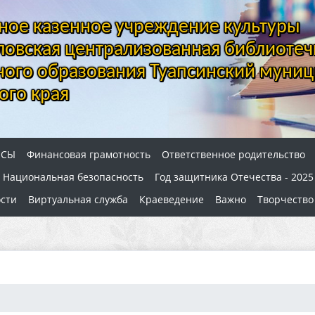
ое казенное учреждение культуры
овская централизованная библиотеч
ого образования Туапсинский муниц
ого края
ОСЫ
Финансовая грамотность
Ответственное родительство
Национальная безопасность
Год защитника Отечества - 2025
сти
Виртуальная служба
Краеведение
Важно
Творчество