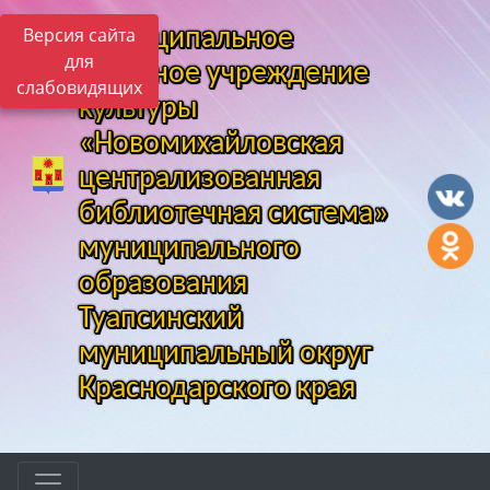
Версия сайта
Муниципальное
для
казенное учреждение
слабовидящих
культуры
«Новомихайловская
централизованная
библиотечная система»
муниципального
образования
Туапсинский
муниципальный округ
Краснодарского края