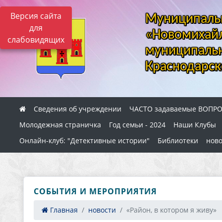
Версия сайта
Муниципальн
для
«Новомихайл
слабовидящих
муниципальн
Краснодарск
Сведения об учреждении
ЧАСТО задаваемые ВОПР
Молодежная страничка
Год семьи - 2024
Наши Клубы
Онлайн-клуб: "Детективные истории"
Библиотеки
ново
СОБЫТИЯ И МЕРОПРИЯТИЯ
Главная
новости
«Район, в котором я живу»