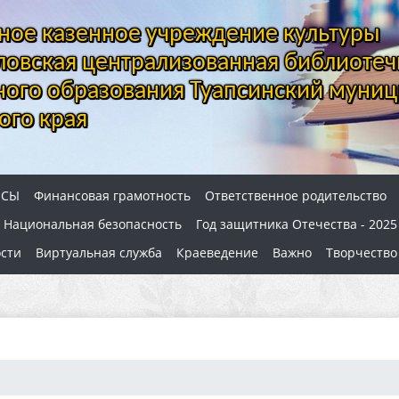
ое казенное учреждение культуры
овская централизованная библиотеч
ого образования Туапсинский муниц
ого края
ОСЫ
Финансовая грамотность
Ответственное родительство
Национальная безопасность
Год защитника Отечества - 2025
сти
Виртуальная служба
Краеведение
Важно
Творчество