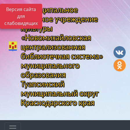
Версия сайта
Муниципальное
для
казенное учреждение
слабовидящих
культуры
«Новомихайловская
централизованная
библиотечная система»
муниципального
образования
Туапсинский
муниципальный округ
Краснодарского края