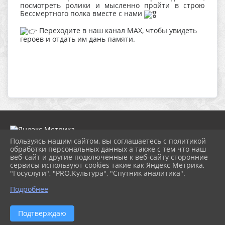
посмотреть ролики и мысленно пройти в строю
Бессмертного полка вместе с нами
Переходите в наш канал МАХ, чтобы увидеть
героев и отдать им дань памяти.
Пользуясь нашим сайтом, вы соглашаетесь с политикой
обработки персональных данных а также с тем что наш
веб-сайт и другие подключенные к веб-сайту сторонние
2026 г. ngbs.kulturatuapse.ru
сервисы используют cookies такие как Яндекс Метрика,
Вход
"Госуслуги", "PRO.Культура", "Спутник аналитика".
Карта сайта
Политика обработки персональных данных
Подробнее
Сделано на KubCMS
Разработка и поддержка
Подтверждаю