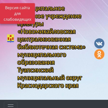
Версия сайта
Муниципальное
для
казенное учреждение
слабовидящих
культуры
«Новомихайловская
централизованная
библиотечная система»
муниципального
образования
Туапсинский
муниципальный округ
Краснодарского края