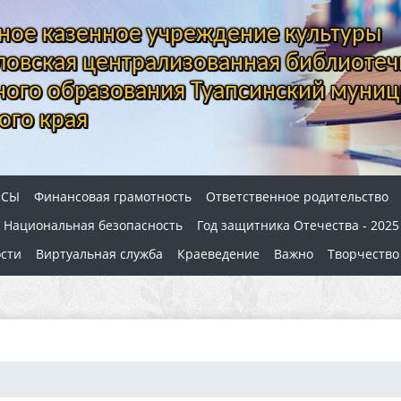
ое казенное учреждение культуры
овская централизованная библиотеч
ого образования Туапсинский муниц
ого края
ОСЫ
Финансовая грамотность
Ответственное родительство
Национальная безопасность
Год защитника Отечества - 2025
сти
Виртуальная служба
Краеведение
Важно
Творчество