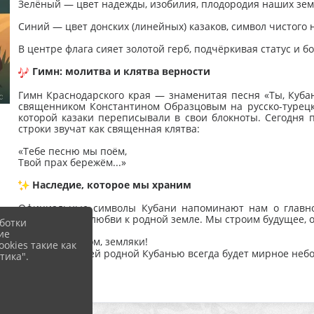
Зелёный — цвет надежды, изобилия, плодородия наших земе
Синий — цвет донских (линейных) казаков, символ чистого 
В центре флага сияет золотой герб, подчёркивая статус и бо
Гимн: молитва и клятва верности
Гимн Краснодарского края — знаменитая песня «Ты, Куба
священником Константином Образцовым на русско-турецк
которой казаки переписывали в свои блокноты. Сегодня 
строки звучат как священная клятва:
«Тебе песню мы поём,
Твой прах бережём...»
Наследие, которое мы храним
Официальные символы Кубани напоминают нам о главно
безграничной любви к родной земле. Мы строим будущее, 
ботки
ие
С праздником, земляки!
okies такие как
Пусть над нашей родной Кубанью всегда будет мирное небо,
тика".