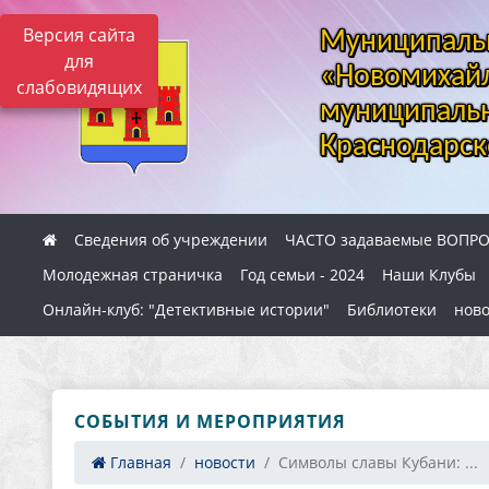
Версия сайта
Муниципальн
для
«Новомихайл
слабовидящих
муниципальн
Краснодарск
Сведения об учреждении
ЧАСТО задаваемые ВОПР
Молодежная страничка
Год семьи - 2024
Наши Клубы
Онлайн-клуб: "Детективные истории"
Библиотеки
ново
СОБЫТИЯ И МЕРОПРИЯТИЯ
Главная
новости
Символы славы Кубани: ...