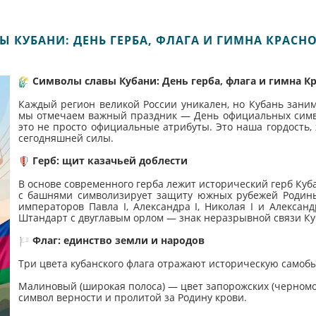
 КУБАНИ: ДЕНЬ ГЕРБА, ФЛАГА И ГИМНА КРАСН
Символы славы Кубани: День герба, флага и гимна К
Каждый регион великой России уникален, но Кубань занима
мы отмечаем важный праздник — День официальных симво
это не просто официальные атрибуты. Это наша гордость, 
сегодняшней силы.
Герб: щит казачьей доблести
В основе современного герба лежит исторический герб Куба
с башнями символизирует защиту южных рубежей Родины
императоров Павла I, Александра I, Николая I и Александ
Штандарт с двуглавым орлом — знак неразрывной связи Куб
Флаг: единство земли и народов
Три цвета кубанского флага отражают историческую самобы
Малиновый (широкая полоса) — цвет запорожских (черномо
символ верности и пролитой за Родину крови.