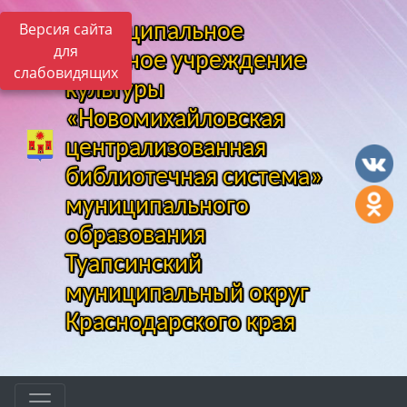
Версия сайта
Муниципальное
для
казенное учреждение
слабовидящих
культуры
«Новомихайловская
централизованная
библиотечная система»
муниципального
образования
Туапсинский
муниципальный округ
Краснодарского края