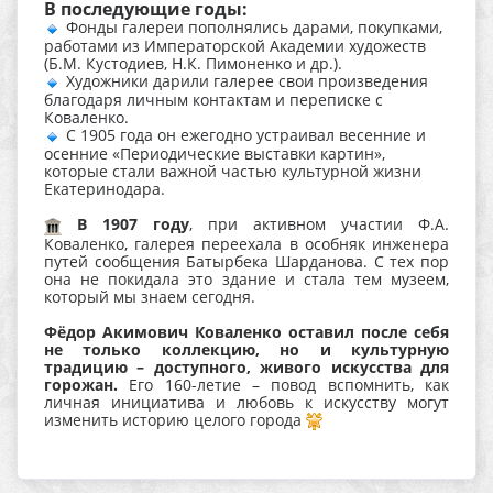
В последующие годы:
Фонды галереи пополнялись дарами, покупками,
работами из Императорской Академии художеств
(Б.М. Кустодиев, Н.К. Пимоненко и др.).
Художники дарили галерее свои произведения
благодаря личным контактам и переписке с
Коваленко.
С 1905 года он ежегодно устраивал весенние и
осенние «Периодические выставки картин»,
которые стали важной частью культурной жизни
Екатеринодара.
В 1907 году
, при активном участии Ф.А.
Коваленко, галерея переехала в особняк инженера
путей сообщения Батырбека Шарданова. С тех пор
она не покидала это здание и стала тем музеем,
который мы знаем сегодня.
Фёдор Акимович Коваленко оставил после себя
не только коллекцию, но и культурную
традицию – доступного, живого искусства для
горожан.
Его 160-летие – повод вспомнить, как
личная инициатива и любовь к искусству могут
изменить историю целого города