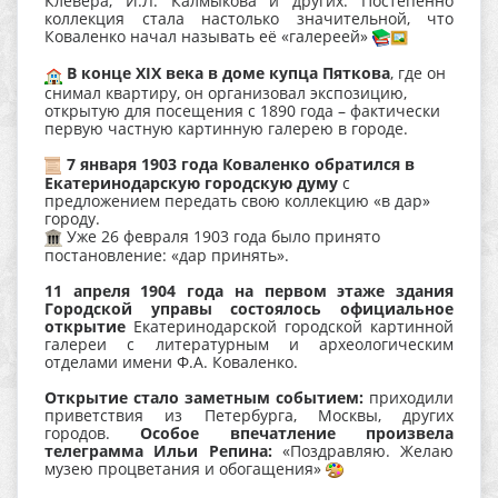
Клевера, И.Л. Калмыкова и других. Постепенно
коллекция стала настолько значительной, что
Коваленко начал называть её «галереей»
В конце XIX века в доме купца Пяткова
, где он
снимал квартиру, он организовал экспозицию,
открытую для посещения с 1890 года – фактически
первую частную картинную галерею в городе.
7 января 1903 года Коваленко обратился в
Екатеринодарскую городскую думу
с
предложением передать свою коллекцию «в дар»
городу.
Уже 26 февраля 1903 года было принято
постановление: «дар принять».
11 апреля 1904 года на первом этаже здания
Городской управы состоялось официальное
открытие
Екатеринодарской городской картинной
галереи с литературным и археологическим
отделами имени Ф.А. Коваленко.
Открытие стало заметным событием:
приходили
приветствия из Петербурга, Москвы, других
городов.
Особое впечатление произвела
телеграмма Ильи Репина:
«Поздравляю. Желаю
музею процветания и обогащения»