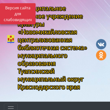
Версия сайта
Муниципальное
для
казенное учреждение
слабовидящих
культуры
«Новомихайловская
централизованная
библиотечная система»
муниципального
образования
Туапсинский
муниципальный округ
Краснодарского края