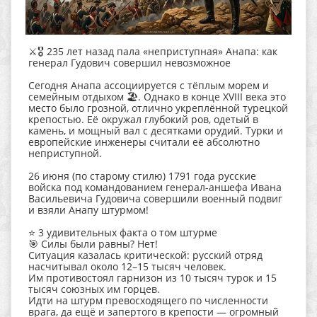
⚔️🎖️ 235 лет назад пала «неприступная» Анапа: как
генерал Гудович совершил невозможное
Сегодня Анапа ассоциируется с тёплым морем и
семейным отдыхом 🏖️. Однако в конце XVIII века это
место было грозной, отлично укреплённой турецкой
крепостью. Её окружал глубокий ров, одетый в
камень, и мощный вал с десятками орудий. Турки и
европейские инженеры считали её абсолютно
неприступной.
26 июня (по старому стилю) 1791 года русские
войска под командованием генерал-аншефа Ивана
Васильевича Гудовича совершили военный подвиг
и взяли Анапу штурмом!
⭐ 3 удивительных факта о том штурме
🎯 Силы были равны? Нет!
Ситуация казалась критической: русский отряд
насчитывал около 12–15 тысяч человек.
Им противостоял гарнизон из 10 тысяч турок и 15
тысяч союзных им горцев.
Идти на штурм превосходящего по численности
врага, да ещё и запертого в крепости — огромный