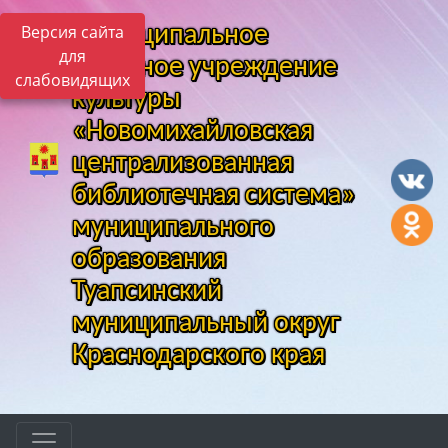
Версия сайта
Муниципальное
для
казенное учреждение
слабовидящих
культуры
«Новомихайловская
централизованная
библиотечная система»
муниципального
образования
Туапсинский
муниципальный округ
Краснодарского края