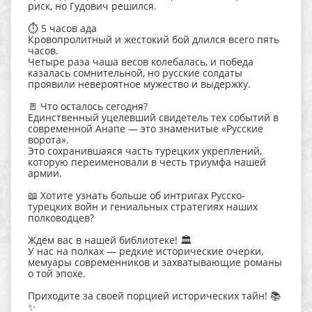
риск, но Гудович решился.
⏱️ 5 часов ада
Кровопролитный и жестокий бой длился всего пять
часов.
Четыре раза чаша весов колебалась, и победа
казалась сомнительной, но русские солдаты
проявили невероятное мужество и выдержку.
🚪 Что осталось сегодня?
Единственный уцелевший свидетель тех событий в
современной Анапе — это знаменитые «Русские
ворота».
Это сохранившаяся часть турецких укреплений,
которую переименовали в честь триумфа нашей
армии.
📖 Хотите узнать больше об интригах Русско-
турецких войн и гениальных стратегиях наших
полководцев?
Ждём вас в нашей библиотеке! 🏛️
У нас на полках — редкие исторические очерки,
мемуары современников и захватывающие романы
о той эпохе.
Приходите за своей порцией исторических тайн! 📚
✨