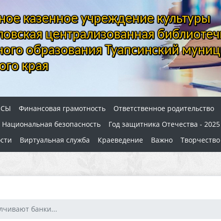
ое казенное учреждение культуры
овская централизованная библиотеч
ого образования Туапсинский муниц
ого края
ОСЫ
Финансовая грамотность
Ответственное родительство
Национальная безопасность
Год защитника Отечества - 2025
сти
Виртуальная служба
Краеведение
Важно
Творчество
лчивают банки...