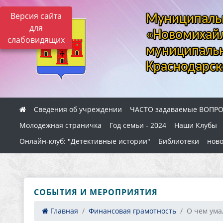
Версия сайта
Муниципальн
для
«Новомихайл
слабовидящих
муниципальн
Краснодарск
Сведения об учреждении
ЧАСТО задаваемые ВОПР
Молодежная страничка
Год семьи - 2024
Наши Клубы
Онлайн-клуб: "Детективные истории"
Библиотеки
ново
СОБЫТИЯ И МЕРОПРИЯТИЯ
Главная
Финансовая грамотность
О чем ума