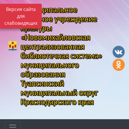
Версия сайта
Муниципальное
для
казенное учреждение
слабовидящих
культуры
«Новомихайловская
централизованная
библиотечная система»
муниципального
образования
Туапсинский
муниципальный округ
Краснодарского края