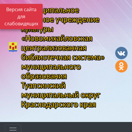
Версия сайта
Муниципальное
для
казенное учреждение
слабовидящих
культуры
«Новомихайловская
централизованная
библиотечная система»
муниципального
образования
Туапсинский
муниципальный округ
Краснодарского края