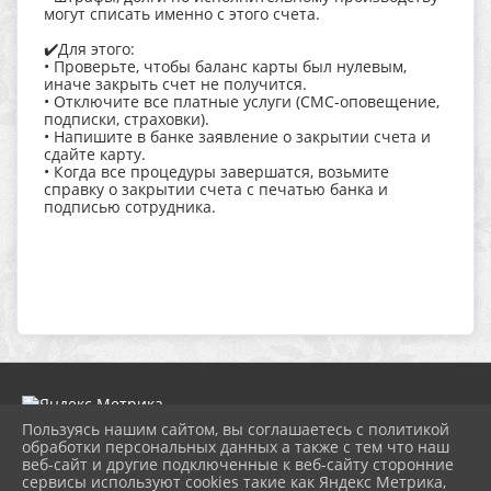
могут списать именно с этого счета.
✔️Для этого:
• Проверьте, чтобы баланс карты был нулевым,
иначе закрыть счет не получится.
• Отключите все платные услуги (СМС-оповещение,
подписки, страховки).
• Напишите в банке заявление о закрытии счета и
сдайте карту.
• Когда все процедуры завершатся, возьмите
справку о закрытии счета с печатью банка и
подписью сотрудника.
Пользуясь нашим сайтом, вы соглашаетесь с политикой
обработки персональных данных а также с тем что наш
веб-сайт и другие подключенные к веб-сайту сторонние
2026 г. ngbs.kulturatuapse.ru
сервисы используют cookies такие как Яндекс Метрика,
Вход