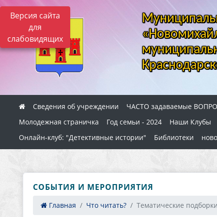
Версия сайта
Муниципальн
для
«Новомихайл
слабовидящих
муниципальн
Краснодарск
Сведения об учреждении
ЧАСТО задаваемые ВОПР
Молодежная страничка
Год семьи - 2024
Наши Клубы
Онлайн-клуб: "Детективные истории"
Библиотеки
ново
СОБЫТИЯ И МЕРОПРИЯТИЯ
Главная
Что читать?
Тематические подборки 