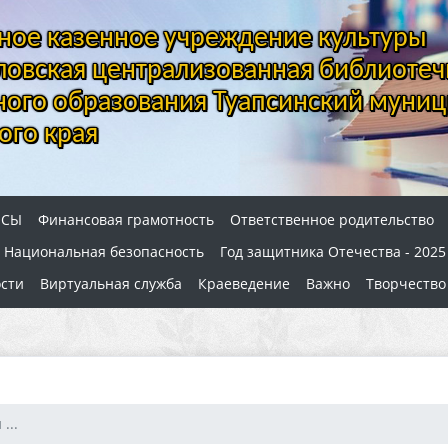
ое казенное учреждение культуры
овская централизованная библиотеч
ого образования Туапсинский муниц
ого края
ОСЫ
Финансовая грамотность
Ответственное родительство
Национальная безопасность
Год защитника Отечества - 2025
сти
Виртуальная служба
Краеведение
Важно
Творчество
...