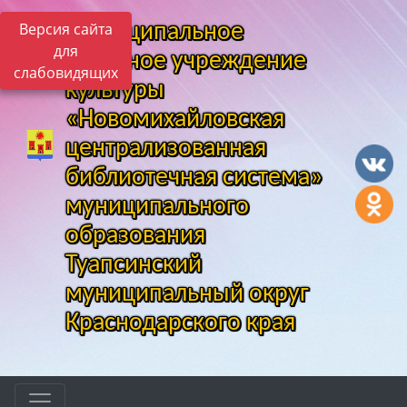
Версия сайта
Муниципальное
для
казенное учреждение
слабовидящих
культуры
«Новомихайловская
централизованная
библиотечная система»
муниципального
образования
Туапсинский
муниципальный округ
Краснодарского края