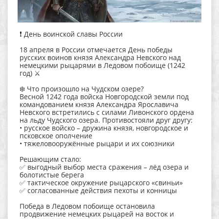
❗ День воинской славы России
18 апреля в России отмечается День победы
русских воинов князя Александра Невского над
немецкими рыцарями в Ледовом побоище (1242
год) ⚔️
❄️ Что произошло на Чудском озере?
Весной 1242 года войска Новгородской земли под
командованием князя Александра Ярославича
Невского встретились с силами Ливонского ордена
на льду Чудского озера. Противостояли друг другу:
• русское войско – дружина князя, новгородское и
псковское ополчение
• тяжеловооружённые рыцари и их союзники
Решающим стало:
✅ выгодный выбор места сражения – лёд озера и
болотистые берега
✅ тактическое окружение рыцарского «свиньи»
✅ согласованные действия пехоты и конницы
Победа в Ледовом побоище остановила
продвижение немецких рыцарей на восток и