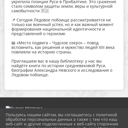
укрепила позиции Руси в Прибалтике. Это сражение
стало символом защиты земли, веры и культурной
самобытности 🇷🇺
📌 Сегодня Ледовое побоище рассматривается не
только как военный успех, но и как важный момент
формирования национальной идентичности и
представлений о героизме.
📖 «Место подвига – Чудское озеро» – повод
вспомнить, как решения и мужество людей XIII века
повлияли на историю страны.
Приглашаем вас в нашу библиотеку: у нас вы
найдёте книги по истории средневековой Руси,
биографии Александра Невского и исследования о
Ледовом побоище.
Пользуясь нашим сайтом, вы соглашаетесь с политикой
обработки персональных данных а также с тем что наш
веб-сайт и другие подключенные к веб-сайту сторонние
2026 г. ngbs.kulturatuapse.ru