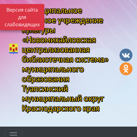
Версия сайта
Муниципальное
для
казенное учреждение
слабовидящих
культуры
«Новомихайловская
централизованная
библиотечная система»
муниципального
образования
Туапсинский
муниципальный округ
Краснодарского края