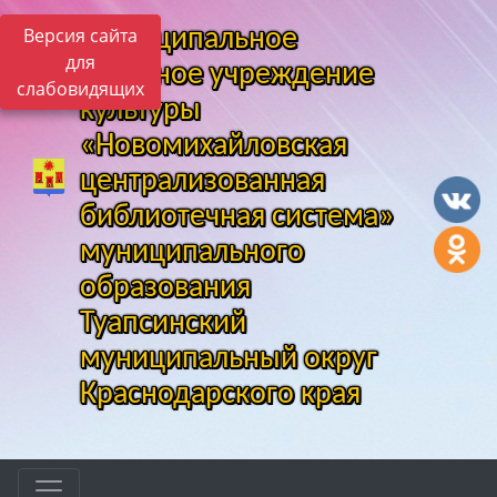
Версия сайта
Муниципальное
для
казенное учреждение
слабовидящих
культуры
«Новомихайловская
централизованная
библиотечная система»
муниципального
образования
Туапсинский
муниципальный округ
Краснодарского края