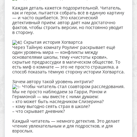
Каждая деталь кажется подозрительной. Читатель,
как и герои, пытается собрать всё в единую картину
— и часто ошибается. Это классический
детективный приём: автор даёт нам достаточно
фактов, чтобы строить версии, но постоянно уводит
в сторону.
Скрытая история Хогвартса
Через Тайную комнату Роулинг раскрывает ещё
один уровень мира — конфликты между
основателями школы, тему «чистоты крови»,
скрытые предрассудки в магическом обществе. То
есть миф о комнате — это не просто страшилка, а
способ показать тёмную сторону истории Хогвартса.
Зачем автору такой уровень интриги?
Чтобы читатель стал соавтором расследования.
Мы не просто наблюдаем за Гарри, Роном и
Гермионой — мы вместе с ними думаем:
– кто может быть наследником Слизерина?
– кому выгодно сеять страх в школе?
– что скрывает дневник?
Каждый читатель — немного детектив. Это делает
чтение увлекательным и для подростков, и для
взрослых.