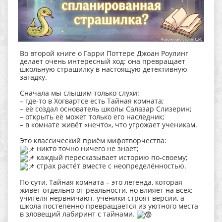
Во второй книге о Гарри Поттере Джоан Роулинг
делает очень интересный ход: она превращает
школьную страшилку в настоящую детективную
загадку.
Сначала мы слышим только слухи:
– где‑то в Хогвартсе есть Тайная комната;
– её создал основатель школы Салазар Слизерин;
– открыть её может только его наследник;
– в комнате живёт «нечто», что угрожает ученикам.
Это классический приём мифотворчества:
никто точно ничего не знает;
каждый пересказывает историю по‑своему;
страх растёт вместе с неопределённостью.
По сути, Тайная комната – это легенда, которая
живёт отдельно от реальности, но влияет на всех:
учителя нервничают, ученики строят версии, а
школа постепенно превращается из уютного места
в зловещий лабиринт с тайнами.