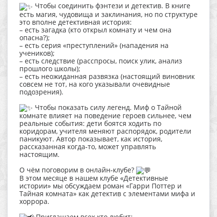
Чтобы соединить фэнтези и детектив. В книге
есть магия, чудовища и заклинания, но по структуре
это вполне детективная история:
– есть загадка (кто открыл комнату и чем она
опасна?);
– есть серия «преступлений» (нападения на
учеников);
– есть следствие (расспросы, поиск улик, анализ
прошлого школы);
– есть неожиданная развязка (настоящий виновник
совсем не тот, на кого указывали очевидные
подозрения).
Чтобы показать силу легенд. Миф о Тайной
комнате влияет на поведение героев сильнее, чем
реальные события: дети боятся ходить по
коридорам, учителя меняют распорядок, родители
паникуют. Автор показывает, как история,
рассказанная когда‑то, может управлять
настоящим.
О чём поговорим в онлайн‑клубе?
В этом месяце в нашем клубе «Детективные
истории» мы обсуждаем роман «Гарри Поттер и
Тайная комната» как детектив с элементами мифа и
хоррора.
Приглашаем всех кто любит: