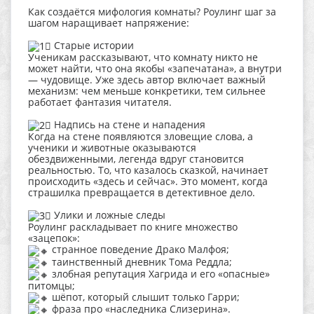
Как создаётся мифология комнаты? Роулинг шаг за
шагом наращивает напряжение:
Старые истории
Ученикам рассказывают, что комнату никто не
может найти, что она якобы «запечатана», а внутри
— чудовище. Уже здесь автор включает важный
механизм: чем меньше конкретики, тем сильнее
работает фантазия читателя.
Надпись на стене и нападения
Когда на стене появляются зловещие слова, а
ученики и животные оказываются
обездвиженными, легенда вдруг становится
реальностью. То, что казалось сказкой, начинает
происходить «здесь и сейчас». Это момент, когда
страшилка превращается в детективное дело.
Улики и ложные следы
Роулинг раскладывает по книге множество
«зацепок»:
странное поведение Драко Малфоя;
таинственный дневник Тома Реддла;
злобная репутация Хагрида и его «опасные»
питомцы;
шёпот, который слышит только Гарри;
фраза про «наследника Слизерина».