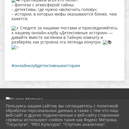
– фэнтези с атмосферой тайны;
– детективы, где нужно «включить голову»;
– истории, в которых мифы оказываются ближе, чем
кажется.
Следите за нашими постами и присоединяйтесь
к нашему онлайн‑клубу «Детективные истории» —
давайте вместе заглянем в Тайную комнату и
разберём, как устроена эта легенда изнутри.
#онлайнклубдетективныеистории
Пользуясь нашим сайтом, вы соглашаетесь с политикой
обработки персональных данных а также с тем что наш
веб-сайт и другие подключенные к веб-сайту сторонние
2026 г. ngbs.kulturatuapse.ru
сервисы используют cookies такие как Яндекс Метрика,
Вход
"Госуслуги", "PRO.Культура", "Спутник аналитика".
Карта сайта