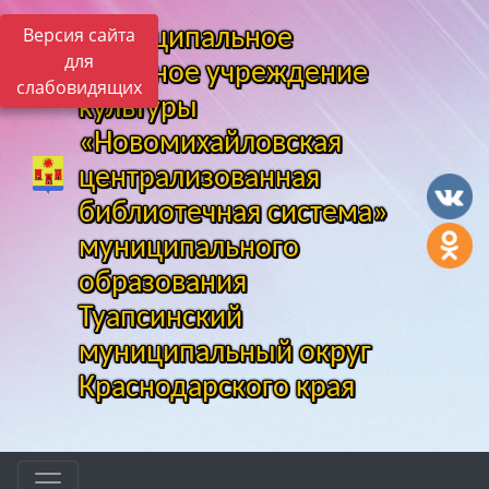
Версия сайта
Муниципальное
для
казенное учреждение
слабовидящих
культуры
«Новомихайловская
централизованная
библиотечная система»
муниципального
образования
Туапсинский
муниципальный округ
Краснодарского края