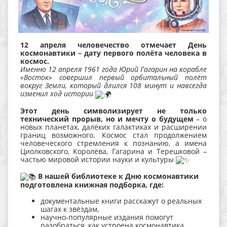
12 апреля человечество отмечает День
космонавтики – дату первого полёта человека в
космос.
Именно 12 апреля 1961 года Юрий Гагарин на корабле
«Восток» совершил первый орбитальный полёт
вокруг Земли, который длился 108 минут и навсегда
изменил ход истории
Этот день символизирует не только
технический прорыв, но и мечту о будущем
– о
новых планетах, далёких галактиках и расширении
границ возможного. Космос стал продолжением
человеческого стремления к познанию, а имена
Циолковского, Королёва, Гагарина и Терешковой –
частью мировой истории науки и культуры
В нашей библиотеке к Дню космонавтики
подготовлена книжная подборка, где:
документальные книги расскажут о реальных
шагах к звёздам,
научно‑популярные издания помогут
разобраться, как устроена космонавтика