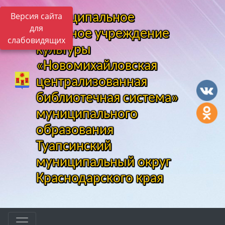
Версия сайта
Муниципальное
для
казенное учреждение
слабовидящих
культуры
«Новомихайловская
централизованная
библиотечная система»
муниципального
образования
Туапсинский
муниципальный округ
Краснодарского края