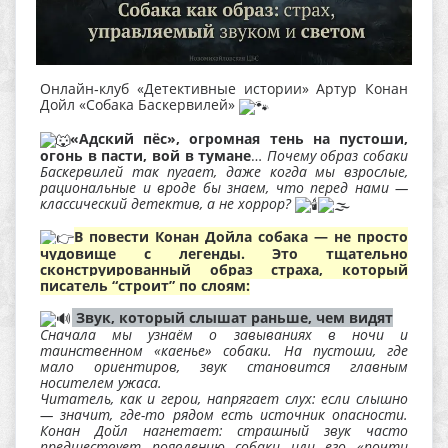
Онлайн‑клуб «Детективные истории» Артур Конан
Дойл «Собака Баскервилей»
«Адский пёс», огромная тень на пустоши,
огонь в пасти, вой в тумане
…
Почему образ собаки
Баскервилей так пугает, даже когда мы взрослые,
рациональные и вроде бы знаем, что перед нами —
классический детектив, а не хоррор?
В повести Конан Дойла собака — не просто
чудовище с легенды. Это тщательно
сконструированный образ страха, который
писатель “строит” по слоям:
Звук, который слышат раньше, чем видят
Сначала мы узнаём о завываниях в ночи и
таинственном «кае‌нье» собаки. На пустоши, где
мало ориентиров, звук становится главным
носителем ужаса.
Читатель, как и герои, напрягает слух: если слышно
— значит, где-то рядом есть источник опасности.
Конан Дойл нагнетает: страшный звук часто
предшествует появлению собаки или его «почти