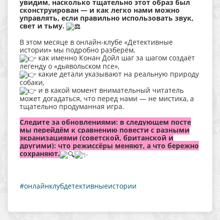
увидим, насколько тщательно этот образ был
сконструирован — и как легко нами можно
управлять, если правильно использовать звук,
свет и тьму.
В этом месяце в онлайн‑клубе «Детективные
истории» мы подробно разберём,
как именно Конан Дойл шаг за шагом создаёт
легенду о «дьявольском псе»,
какие детали указывают на реальную природу
собаки,
и в какой момент внимательный читатель
может догадаться, что перед нами — не мистика, а
тщательно продуманная игра.
Следите за обновлениями: в следующем посте
мы перейдём к сравнению повести с разными
экранизациями (советской, британской и
другими): что режиссёры меняют, а что бережно
сохраняют.
#онлайнклубдетективныеистории