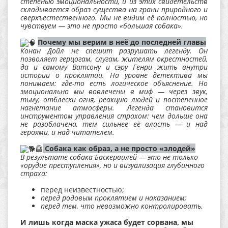
степенью эмоциональности, и из этих свидетельств
складывается образ существа на грани природного и
сверхъестественного. Мы не видим её полностью, но
чувствуем — это не просто «большая собака».
Почему мы верим в неё до последней главы
Конан Дойл не спешит разрушать легенду. Он
позволяет герцогам, слугам, жителям окрестностей,
да и самому Ватсону и сэру Генри жить внутри
истории о проклятии. На уровне детектива мы
понимаем: где-то есть логическое объяснение. Но
эмоционально мы вовлечены в миф — через звук,
тьму, отблески огня, реакцию людей и постепенное
нагнетание атмосферы. Легенда становится
инструментом управления страхом: чем дольше она
не разоблачена, тем сильнее её власть — и над
героями, и над читателем.
‍🦺
Собака как образ, а не просто «злодей»
В результате собака Баскервилей — это не только
«орудие преступления», но и визуализация глубинного
страха:
перед неизвестностью;
перед родовым проклятием и наказанием;
перед тем, что невозможно контролировать.
И лишь когда маска ужаса будет сорвана, мы