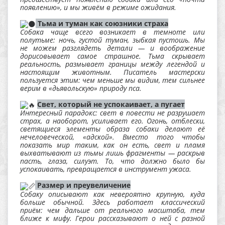
появлению», и мы живём в режиме ожидания.
Тьма и туман как союзники страха
Собака чаще всего возникает в темноте или
полутьме: ночь, густой туман, зыбкая пустошь. Мы
не можем разглядеть детали — и воображение
дорисовывает самое страшное. Тьма скрывает
реальность, размывает границы между легендой и
настоящим животным. Писатель мастерски
пользуется этим: чем меньше мы видим, тем сильнее
верим в «дьявольскую» природу пса.
Свет, который не успокаивает, а пугает
Интересный парадокс: свет в повести не разрушает
страх, а наоборот, усиливает его. Огонь, отблески,
светящиеся элементы образа собаки делают её
нечеловеческой, «адской». Вместо того чтобы
показать мир таким, как он есть, свет и пламя
выхватывают из тьмы лишь фрагменты — раскрыв
пасть, глаза, силуэт. То, что должно было бы
успокаивать, превращается в инструмент ужаса.
Размер и преувеличение
Собаку описывают как невероятно крупную, куда
больше обычной. Здесь работает классический
приём: чем дальше от реального масштаба, тем
ближе к мифу. Герои рассказывают о ней с разной