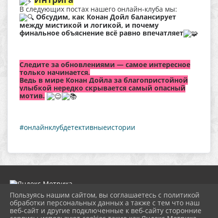
В следующих постах нашего онлайн‑клуба мы:
Обсудим, как Конан Дойл балансирует
между мистикой и логикой, и почему
финальное объяснение всё равно впечатляет
Следите за обновлениями — самое интересное
только начинается.
Ведь в мире Конан Дойла за благопристойной
улыбкой нередко скрывается самый опасный
мотив.
#онлайнклубдетективныеистории
Пользуясь нашим сайтом, вы соглашаетесь с политикой
обработки персональных данных а также с тем что наш
веб-сайт и другие подключенные к веб-сайту сторонние
2026 г. ngbs.kulturatuapse.ru