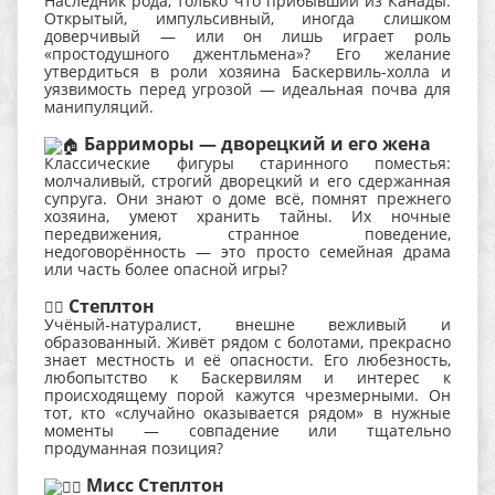
Наследник рода, только что прибывший из Канады.
Открытый, импульсивный, иногда слишком
доверчивый — или он лишь играет роль
«простодушного джентльмена»? Его желание
утвердиться в роли хозяина Баскервиль-холла и
уязвимость перед угрозой — идеальная почва для
манипуляций.
Барриморы — дворецкий и его жена
Классические фигуры старинного поместья:
молчаливый, строгий дворецкий и его сдержанная
супруга. Они знают о доме всё, помнят прежнего
хозяина, умеют хранить тайны. Их ночные
передвижения, странное поведение,
недоговорённость — это просто семейная драма
или часть более опасной игры?
Степлтон
🧍‍♂️
Учёный‑натуралист, внешне вежливый и
образованный. Живёт рядом с болотами, прекрасно
знает местность и её опасности. Его любезность,
любопытство к Баскервилям и интерес к
происходящему порой кажутся чрезмерными. Он
тот, кто «случайно оказывается рядом» в нужные
моменты — совпадение или тщательно
продуманная позиция?
Мисс Степлтон