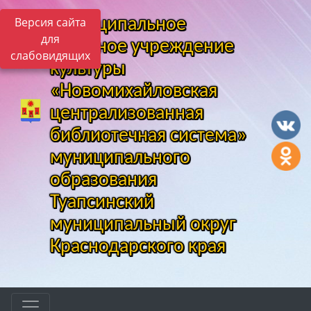
Версия сайта
Муниципальное
для
казенное учреждение
слабовидящих
культуры
«Новомихайловская
централизованная
библиотечная система»
муниципального
образования
Туапсинский
муниципальный округ
Краснодарского края