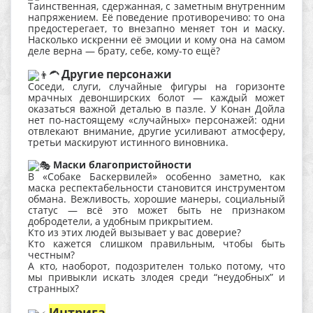
Таинственная, сдержанная, с заметным внутренним
напряжением. Её поведение противоречиво: то она
предостерегает, то внезапно меняет тон и маску.
Насколько искренни её эмоции и кому она на самом
деле верна — брату, себе, кому-то ещё?
Другие персонажи
Соседи, слуги, случайные фигуры на горизонте
мрачных девонширских болот — каждый может
оказаться важной деталью в пазле. У Конан Дойла
нет по-настоящему «случайных» персонажей: одни
отвлекают внимание, другие усиливают атмосферу,
третьи маскируют истинного виновника.
Маски благопристойности
В «Собаке Баскервилей» особенно заметно, как
маска респектабельности становится инструментом
обмана. Вежливость, хорошие манеры, социальный
статус — всё это может быть не признаком
добродетели, а удобным прикрытием.
Кто из этих людей вызывает у вас доверие?
Кто кажется слишком правильным, чтобы быть
честным?
А кто, наоборот, подозрителен только потому, что
мы привыкли искать злодея среди “неудобных” и
странных?
️
Интрига