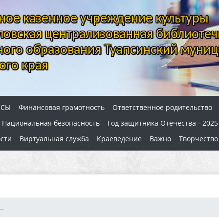
ое казенное учреждение культуры
овская централизованная библиотеч
ого образования Туапсинский муниц
ого края
ОСЫ
Финансовая грамотность
Ответственное родительство
Национальная безопасность
Год защитника Отечества - 2025
сти
Виртуальная служба
Краеведение
Важно
Творчество
..