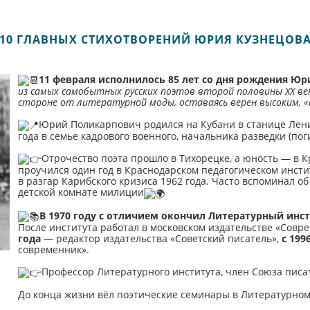
 «10 ГЛАВНЫХ СТИХОТВОРЕНИЙ ЮРИЯ КУЗНЕЦОВА»
11 февраля исполнилось 85 лет со дня рождения Юр
из самых самобытных русских поэтов второй половины ХХ век
стороне от литературной моды, оставаясь верен высоким, «
Юрий Поликарпович родился на Кубани в станице Лени
года в семье кадрового военного, начальника разведки (пог
Отрочество поэта прошло в Тихорецке, а юность — в 
проучился один год в Краснодарском педагогическом инстит
в разгар Карибского кризиса 1962 года. Часто вспоминал о
детской комнате милиции
В 1970 году с отличием окончил Литературный инсти
После института работал в московском издательстве «Сов
года
— редактор издательства «Советский писатель»,
с 199
современник».
Профессор Литературного института, член Союза писат
До конца жизни вёл поэтические семинары в Литературном