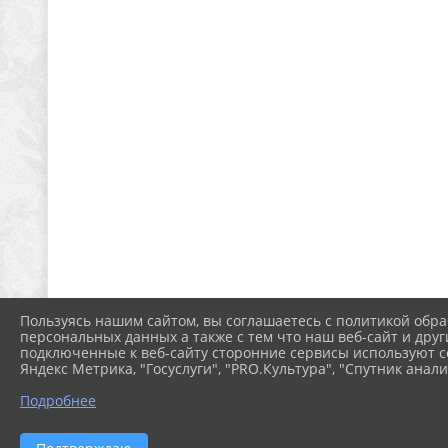
Пользуясь нашим сайтом, вы соглашаетесь с политикой обра
персональных данных а также с тем что наш веб-сайт и друг
подключенные к веб-сайту сторонние сервисы используют co
Яндекс Метрика, "Госуслуги", "PRO.Культура", "Спутник анали
Подробнее