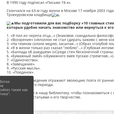
В 1990 году подписал «Письмо 74-х».
Скончался на 63-м году жизни в Москве 17 ноября 2003 года
Троекуровском кладбище
.
Мы подготовили для вас подборку «10 главных сти
которых удобно начать знакомство или вернуться к его
1. «Я пил из черепа отца…» (Знаковое, скандально-философ
2. «Воззрение» («Аполлон не стал сдирать заживо с меня ко
3. «На темном склоне медлю, засыпая…» (Образ «голубой ло
4. «Я в жизни только раз сказал “люблю”…» (Глубокая интим
5. «Баллада об ушедшем» («Среди стен бесконечной страны…
6. «Бумажный змей» («Бумажного змея пускаю стремглав…»)
7. «Одиночество».
8. «Завещание».
9. «Русская мысль».
10. «Поединок».
Эти произведения отражают эволюцию поэта от ранних
ботки
лирики позднего периода.
ие
okies такие как
Приходите в нашу библиотеку, чтобы познакомиться с
тика".
критическими статьями о его творчестве.