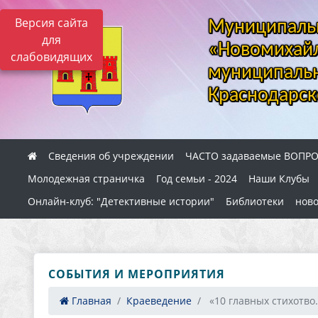
Версия сайта
Муниципальн
для
«Новомихайл
слабовидящих
муниципальн
Краснодарск
Сведения об учреждении
ЧАСТО задаваемые ВОПР
Молодежная страничка
Год семьи - 2024
Наши Клубы
Онлайн-клуб: "Детективные истории"
Библиотеки
ново
СОБЫТИЯ И МЕРОПРИЯТИЯ
Главная
Краеведение
​ «10 главных стихотво.