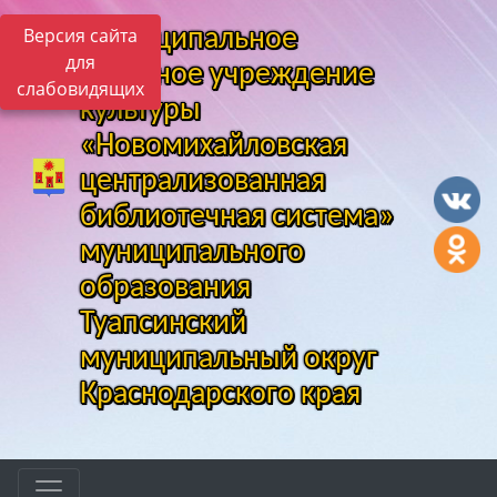
Версия сайта
Муниципальное
для
казенное учреждение
слабовидящих
культуры
«Новомихайловская
централизованная
библиотечная система»
муниципального
образования
Туапсинский
муниципальный округ
Краснодарского края