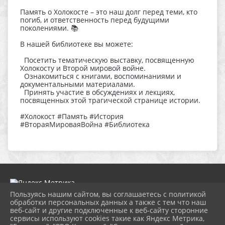
Память о Холокосте – это наш долг перед теми, кто
погиб, и ответственность перед будущими
поколениями. 📚
В нашей библиотеке вы можете:
Посетить тематическую выставку, посвященную
Холокосту и Второй мировой войне.
Ознакомиться с книгами, воспоминаниями и
документальными материалами.
Принять участие в обсуждениях и лекциях,
посвященных этой трагической странице истории.
#Холокост #Память #История
#ВтораяМироваяВойна #Библиотека
Пользуясь нашим сайтом, вы соглашаетесь с политикой
обработки персональных данных а также с тем что наш
веб-сайт и другие подключенные к веб-сайту сторонние
2026 г. ngbs.kulturatuapse.ru
сервисы используют cookies такие как Яндекс Метрика,
Вход