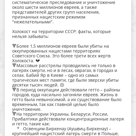
систематическое преследование и уничтожение
около шести миллионов евреев, а также
представителей других групп населения,
признанных нацистским режимом
"нежелательными".
Холокост на территории СССР: факты, которые
нельзя забывать:
🔻Более 1,5 миллионов евреев были убиты на
оккупированных нацистами территориях
Советского Союза. Это более трети всех жертв
Холокоста. 💔
🔻Массовые расстрелы проводились не только в
лагерях смерти, но и в лесах, оврагах, в городах и
селах. Бабий Яр в Киеве – одно из самых
трагических мест памяти, где были зверски убиты
десятки тысяч людей. 😔
🔻В период оккупации действовали гетто – районы
городов, куда насильно загоняли евреев. Жизнь в
гетто была невыносимой, а их существование было
временным, так как главной целью было
уничтожение.
🔻На территории Украины, Беларуси, России,
Прибалтики действовали концентрационные лагеря
и гетто, такие как:
* Освенцим-Биркенау (Аушвиц-Биркенау) –
крупнейший нацистский лагерь смерти в Польше,