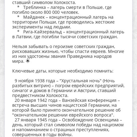
ставший символом Холокоста.
* Треблинка – лагерь смерти в Польше, где
погибло около 800 000 человек.
* Майданек – концентрационный лагерь на
территории Польши, где проводились жестокие
эксперименты над людьми.
* Рига-Кайзервальд – концентрационный лагерь
в Латвии, где погибли тысячи советских граждан.
Нельзя забывать о героизме советских граждан,
рисковавших жизнью, чтобы спасти евреев. Многие
из них удостоены звания Праведника народов
мира. 🌟
Ключевые даты, которые необходимо помнить:
9 ноября 1938 года – "Хрустальная ночь" (Ночь
разбитых витрин) – погром еврейских предприятий,
синагог и домов в Германии и Австрии, ставший
предвестником Холокоста.
20 января 1942 года – Ванзейская конференция –
встреча высших чинов нацистской Германии, на
которой было принято окончательное решение об
"окончательном решении еврейского вопроса".
27 января 1945 года – Освобождение Освенцима –
день, который стал символом победы над нацизмом
и напоминанием о страшных преступлениях,
совершенных в годы войны.