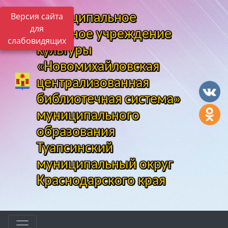
Версия сайта
Муниципальное
для
казенное учреждение
слабовидящих
культуры
«Новомихайловская
централизованная
библиотечная система»
муниципального
образования
Туапсинский
муниципальный округ
Краснодарского края