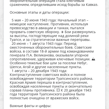
оборонительная операция стала ключевым
сражением, определившим исход борьбы за Кавказ.
Основные этапы и даты операции:
5 мая – 20 июня 1943 года: Начальный этап –
немецкое наступление. Противник, используя
превосходство в авиации и танках, пытался
прорвать советскую оборону. ✈️ Бои развернулись
за высоты, господствующие над долиной реки
Туапсе, и за стратегически важные переправы.
20 июня – 1 августа 1943 года: Период
ожесточенных оборонительных боев. Советские
войска, в составе 18-й армии под командованием
генерала П.А. Великанова, оказывали упорное
сопротивление, удерживая ключевые позиции. ⛰️
Особенно тяжелые бои шли за поселки Небуг,
Шепси, Агой и другие населенные пункты.
1 августа – 20 декабря 1943 года:
Контрнаступление советских войск и полное
освобождение территории Туапсинского района.
Красная Армия перешла в контрнаступление,
освобождая населенные пункты и окончательно
сорвав планы противника. 💥 К 20 декабря 1943
года территория Туапсинского района была
полностью очищена от вражеских войск.
Важные факты и цифры: