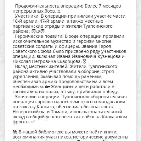
Продолжительность операции: Более 7 месяцев
непрерывных боев. ⏳
Участники: В операции принимали участие части
18-й армии, 47-й армии, а также местные
партизанские отряды и жители Туапсинского
района. 🧑‍🤝‍🧑
Героические подвиги: В ходе операции проявили
исключительное мужество и героизм многие
советские солдаты и офицеры. Звание Героя
Советского Союза было присвоено ряду участников
операции, включая Ивана Ивановича Кузнецова и
Николая Петровича Скворцова. 🎖️
Вклад местных жителей: Жители Туапсинского
района активно участвовали в обороне, строя
укрепления, оказывая помощь раненым,
обеспечивая армию продовольствием и всем
необходимым. 🏡 Женщины и дети работали в
госпиталях, на полях, в тылу, приближая победу.
Значение операции: Туапсинская оборонительная
операция сорвала планы немецкого командования
по захвату Кавказа, обеспечила безопасность
Новороссийска и Тамани, и внесла значительный
вклад в общий успех советских войск на Кавказском
фронте. ✅
📚 В нашей библиотеке вы можете найти книги,
воспоминания участников, исторические документы