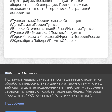
и фотографии, посвященные Туапсинской
оборонительной операции. Приглашаем вас
познакомиться с этой героической страницей
истории! 📖
#ТуапсинскаяОборонительнаяОперация
#ДеньПамятиГероевТуапсе
#ВеликаяОтечественнаяВойна #ИсторияТуапсе
#Туапсе #Библиотека #ПомнимГордимся
#ГероиКавказа #КавказскийФронт #ИсторияРоссии
#20декабря #Победа #ПамятьОГероях
Пользуясь нашим сайтом, вы соглашаетесь с политикой
обработки персональных данных а также с тем что наш
веб-сайт и другие подключенные к веб-сайту сторонние
2026 г. ngbs.kulturatuapse.ru
сервисы используют cookies такие как Яндекс Метрика,
Вход
"Госуслуги", "PRO.Культура", "Спутник аналитика".
Карта сайта
Политика обработки персональных данных
Подробнее
Сделано на KubCMS