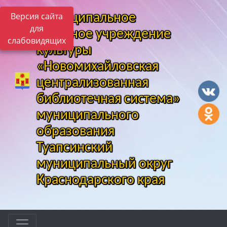
Версия сайта
Муниципальное
для
казенное учреждение
слабовидящих
культуры
«Новомихайловская
централизованная
библиотечная система»
муниципального
образования
Туапсинский
муниципальный округ
Краснодарского края