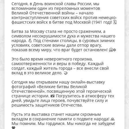
Сегодня, в День воинской славы России, мы
вспоминаем один из переломных моментов
Великой Отечественной войны – начало
контрнаступления советских войск против немецко-
фашистских войск в битве под Москвой (1941 год)! 🗓️
Битва за Москву стала не просто сражением, а
символом несокрушимости духа и мужества нашего
народа. 💪 Под стенами столицы, в суровых зимних
условиях, советские воины дали отпор врагу,
показав всему миру, что враг будет остановлен! 🥶❄️
Это было время невероятного героизма,
самоотверженности и веры в победу. Каждый
солдат, каждый житель города – все внесли свой
вклад в это великое дело. 🤝
Сегодня мы открываем нашу онлайн-выставку
фотографий «Великие битвы Великой
Отечественной», посвященную этой героической
странице истории. 📸 Погрузитесь в атмосферу тех
дней, увидьте лица героев, почувствуйте силу и
решимость защитников Отечества.
Пусть эта выставка станет нашим скромным
вкладом в сохранение памяти о подвиге народа! 🙏
Мы помним. Мы гордимся. Мы никогда не забудем!
💖