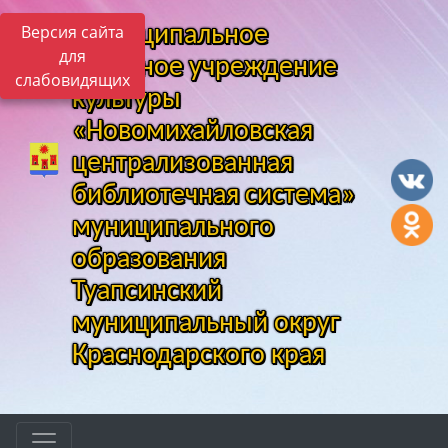
Версия сайта
Муниципальное
для
казенное учреждение
слабовидящих
культуры
«Новомихайловская
централизованная
библиотечная система»
муниципального
образования
Туапсинский
муниципальный округ
Краснодарского края