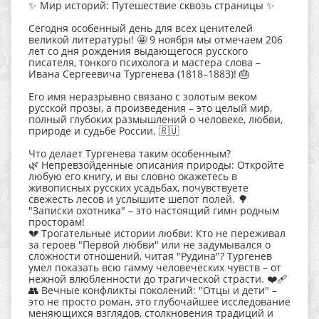
✨ Мир историй: Путешествие сквозь страницы ✨
Сегодня особенный день для всех ценителей
великой литературы! 🤩 9 ноября мы отмечаем 206
лет со дня рождения выдающегося русского
писателя, тонкого психолога и мастера слова –
Ивана Сергеевича Тургенева (1818–1883)! 🎂
Его имя неразрывно связано с золотым веком
русской прозы, а произведения – это целый мир,
полный глубоких размышлений о человеке, любви,
природе и судьбе России. 🇷🇺
Что делает Тургенева таким особенным?
🌿 Непревзойденные описания природы: Откройте
любую его книгу, и вы словно окажетесь в
живописных русских усадьбах, почувствуете
свежесть лесов и услышите шепот полей. 🌳
"Записки охотника" – это настоящий гимн родным
просторам!
💔 Трогательные истории любви: Кто не переживал
за героев "Первой любви" или не задумывался о
сложности отношений, читая "Рудина"? Тургенев
умел показать всю гамму человеческих чувств – от
нежной влюбленности до трагической страсти. ❤️‍🩹
👥 Вечные конфликты поколений: "Отцы и дети" –
это не просто роман, это глубочайшее исследование
меняющихся взглядов, столкновения традиций и