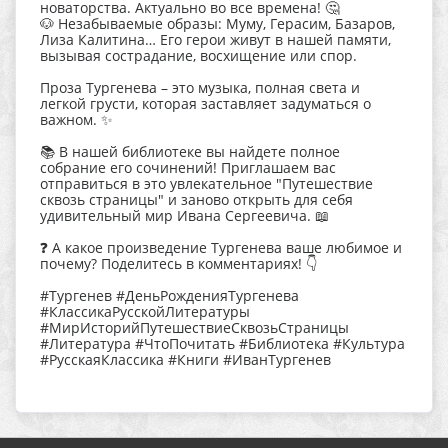
новаторства. Актуально во все времена! 🤔
🐶 Незабываемые образы: Муму, Герасим, Базаров,
Лиза Калитина… Его герои живут в нашей памяти,
вызывая сострадание, восхищение или спор.
Проза Тургенева – это музыка, полная света и
легкой грусти, которая заставляет задуматься о
важном. ✨
📚 В нашей библиотеке вы найдете полное
собрание его сочинений! Приглашаем вас
отправиться в это увлекательное "Путешествие
сквозь страницы" и заново открыть для себя
удивительный мир Ивана Сергеевича. 📖
❓ А какое произведение Тургенева ваше любимое и
почему? Поделитесь в комментариях! 👇
#Тургенев #ДеньРожденияТургенева
#КлассикаРусскойЛитературы
#МирИсторийПутешествиеСквозьСтраницы
#Литература #ЧтоПочитать #Библиотека #Культура
#РусскаяКлассика #Книги #ИванТургенев