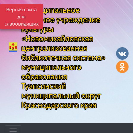
Версия сайта
Муниципальное
для
казенное учреждение
слабовидящих
культуры
«Новомихайловская
централизованная
библиотечная система»
муниципального
образования
Туапсинский
муниципальный округ
Краснодарского края