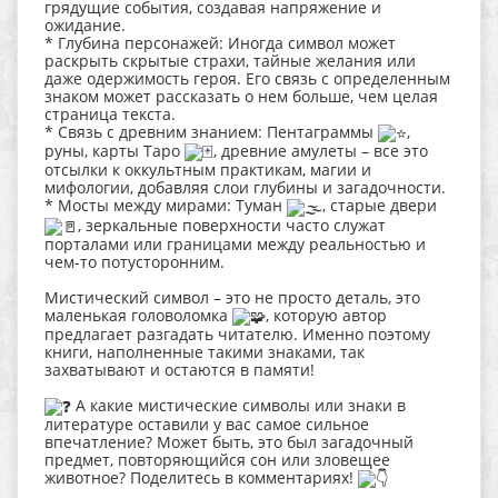
грядущие события, создавая напряжение и
ожидание.
* Глубина персонажей: Иногда символ может
раскрыть скрытые страхи, тайные желания или
даже одержимость героя. Его связь с определенным
знаком может рассказать о нем больше, чем целая
страница текста.
* Связь с древним знанием: Пентаграммы
️,
руны, карты Таро
, древние амулеты – все это
отсылки к оккультным практикам, магии и
мифологии, добавляя слои глубины и загадочности.
* Мосты между мирами: Туман
, старые двери
, зеркальные поверхности часто служат
порталами или границами между реальностью и
чем-то потусторонним.
Мистический символ – это не просто деталь, это
маленькая головоломка
, которую автор
предлагает разгадать читателю. Именно поэтому
книги, наполненные такими знаками, так
захватывают и остаются в памяти!
А какие мистические символы или знаки в
литературе оставили у вас самое сильное
впечатление? Может быть, это был загадочный
предмет, повторяющийся сон или зловещее
животное? Поделитесь в комментариях!