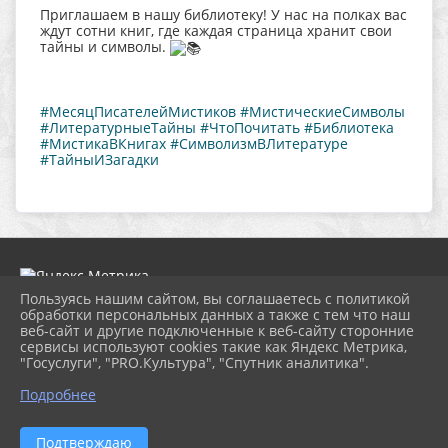
Приглашаем в нашу библиотеку! У нас на полках вас
ждут сотни книг, где каждая страница хранит свои
тайны и символы.
#МесяцПисателейМистиков
#МистическиеСимволы
#ЛитературныеТайны
#ЧтоПочитать
#Библиотека
#МистикаВКнигах
#СимволизмВЛитературе
#ТайныИЗагадки
Пользуясь нашим сайтом, вы соглашаетесь с политикой
обработки персональных данных а также с тем что наш
веб-сайт и другие подключенные к веб-сайту сторонние
2026 г. ngbs.kulturatuapse.ru
сервисы используют cookies такие как Яндекс Метрика,
Вход
"Госуслуги", "PRO.Культура", "Спутник аналитика".
Карта сайта
Политика обработки персональных данных
Подробнее
Сделано на KubCMS
Разработка и поддержка
Подтверждаю