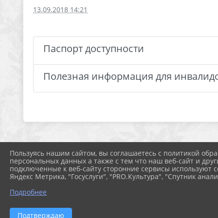
13.09.2018 14:21
Паспорт доступности
Полезная информация для инвалидо
Пользуясь нашим сайтом, вы соглашаетесь с политикой обра
персональных данных а также с тем что наш веб-сайт и друг
подключенные к веб-сайту сторонние сервисы используют co
Яндекс Метрика, "Госуслуги", "PRO.Культура", "Спутник анали
Подробнее
Подтверждаю