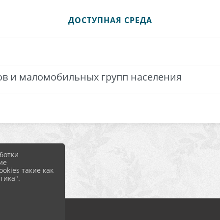
ДОСТУПНАЯ СРЕДА
в и маломобильных групп населения
ботки
ие
okies такие как
тика".