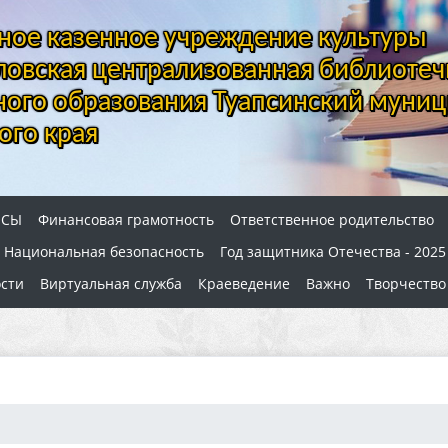
ое казенное учреждение культуры
овская централизованная библиотеч
ого образования Туапсинский муниц
ого края
ОСЫ
Финансовая грамотность
Ответственное родительство
Национальная безопасность
Год защитника Отечества - 2025
сти
Виртуальная служба
Краеведение
Важно
Творчество