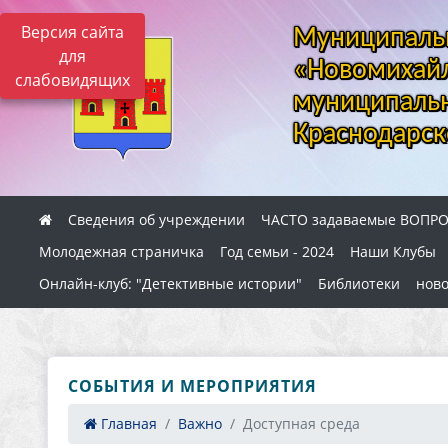
Версия сайта
Муниципальн
для
«Новомихайл
слабовидящих
муниципальн
Краснодарск
Сведения об учреждении
ЧАСТО задаваемые ВОПР
Молодежная страничка
Год семьи - 2024
Наши Клубы
Онлайн-клуб: "Детективные истории"
Библиотеки
ново
СОБЫТИЯ И МЕРОПРИЯТИЯ
Главная
Важно
Доступная среда