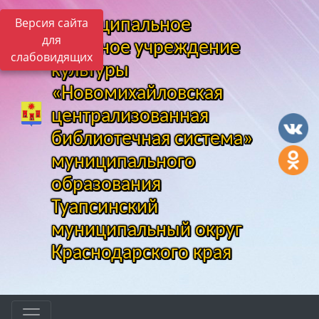
Версия сайта
Муниципальное
для
казенное учреждение
слабовидящих
культуры
«Новомихайловская
централизованная
библиотечная система»
муниципального
образования
Туапсинский
муниципальный округ
Краснодарского края