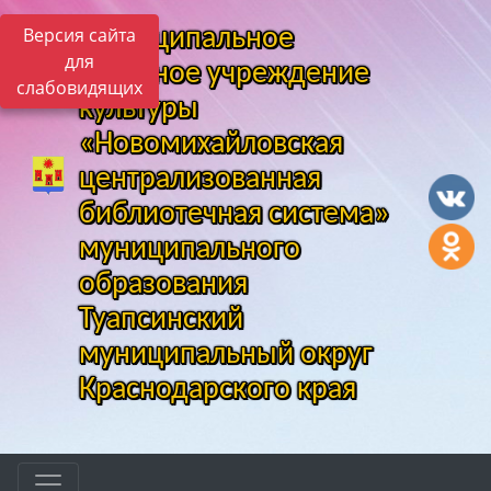
Версия сайта
Муниципальное
для
казенное учреждение
слабовидящих
культуры
«Новомихайловская
централизованная
библиотечная система»
муниципального
образования
Туапсинский
муниципальный округ
Краснодарского края