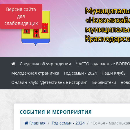
Версия сайта
Муниципальн
для
«Новомихайл
слабовидящих
муниципальн
Краснодарск
Сведения об учреждении
ЧАСТО задаваемые ВОПР
Молодежная страничка
Год семьи - 2024
Наши Клубы
Онлайн-клуб: "Детективные истории"
Библиотеки
ново
СОБЫТИЯ И МЕРОПРИЯТИЯ
Главная
Год семьи - 2024
"Семья - маленькая 