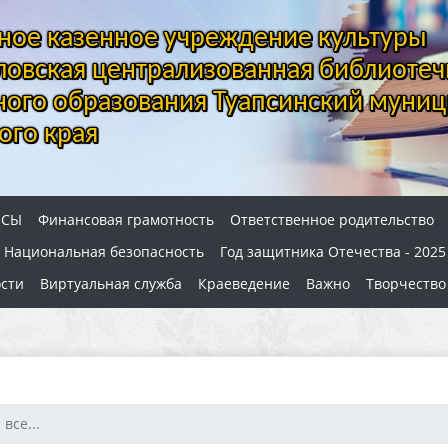
ое казенное учреждение культуры
овская централизованная библиотеч
ого образования Туапсинский муниц
ого края
ОСЫ
Финансовая грамотность
Ответственное родительство
Национальная безопасность
Год защитника Отечества - 2025
сти
Виртуальная служба
Краеведение
Важно
Творчество
все...