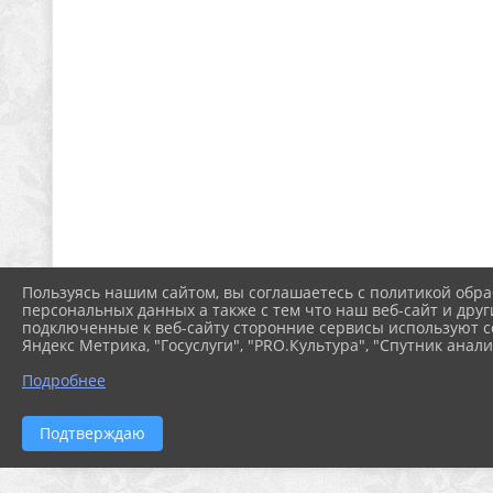
Пользуясь нашим сайтом, вы соглашаетесь с политикой обра
персональных данных а также с тем что наш веб-сайт и друг
подключенные к веб-сайту сторонние сервисы используют co
Яндекс Метрика, "Госуслуги", "PRO.Культура", "Спутник анали
Подробнее
Подтверждаю