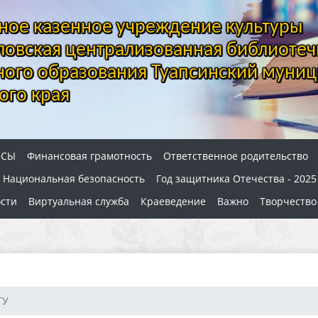
ое казенное учреждение культуры
овская централизованная библиотеч
ого образования Туапсинский муниц
ого края
ОСЫ
Финансовая грамотность
Ответственное родительство
Национальная безопасность
Год защитника Отечества - 2025
сти
Виртуальная служба
Краеведение
Важно
Творчество
ГУ