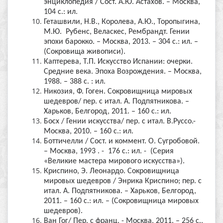
энциклопедия / Сост. А.Ю. Астахов. – Москва,
104 с.: ил.
Геташвили, Н.В., Королева, А.Ю., Торопыгина,
М.Ю. Рубенс, Веласкес, Рембрандт. Гении
эпохи барокко. – Москва, 2013. – 304 с.: ил. –
(Сокровища живописи).
Каптерева, Т.П. Искусство Испании: очерки.
Средние века. Эпоха Возрождения. – Москва,
1988. – 388 с. : ил.
Никозия, Ф. Гоген. Сокровищница мировых
шедевров/ пер. с итал. А. Подпятникова. –
Харьков, Белгород, 2011. – 160 с.: ил.
Босх / Гении искусства/ пер. с итал. В.Руссо.-
Москва, 2010. – 160 с.: ил.
Боттичелли / Сост. и коммент. О. Сугробовой.
– Москва, 1993 . - 176 с.: ил. - (Серия
«Великие мастера мирового искусства»).
Криспино, Э. Леонардо. Сокровищница
мировых шедевров / Энрика Криспино; пер. с
итал. А. Подпятникова. – Харьков, Белгород,
2011. – 160 с.: ил. – (Сокровищница мировых
шедевров).
Ван Гог/ Пер. с франц. - Москва, 2011. – 256 с.,