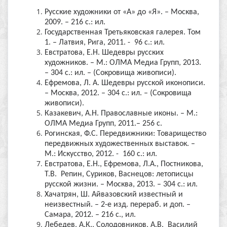
Русские художники от «А» до «Я». – Москва,
2009. – 216 с.: ил.
Государственная Третьяковская галерея. Том
1. – Латвия, Рига, 2011. - 96 с.: ил.
Евстратова, Е.Н. Шедевры русских
художников. – М.: ОЛМА Медиа Групп, 2013.
– 304 с.: ил. – (Сокровища живописи).
Ефремова, Л. А. Шедевры русской иконописи.
– Москва, 2012. – 304 с.: ил. – (Сокровища
живописи).
Казакевич, А.Н. Православные иконы. – М.:
ОЛМА Медиа Групп, 2011.– 256 с.
Рогинская, Ф.С. Передвижники: Товарищество
передвижных художественных выставок. –
М.: Искусство, 2012. - 160 с.: ил.
Евстратова, Е.Н., Ефремова, Л.А., Постникова,
Т.В. Репин, Суриков, Васнецов: летописцы
русской жизни. – Москва, 2013. – 304 с.: ил.
Хачатрян, Ш. Айвазовский известный и
неизвестный. – 2-е изд. перераб. и доп. –
Самара, 2012. – 216 с., ил.
Лебедев, А.К., Солодовников, А.В. Василий