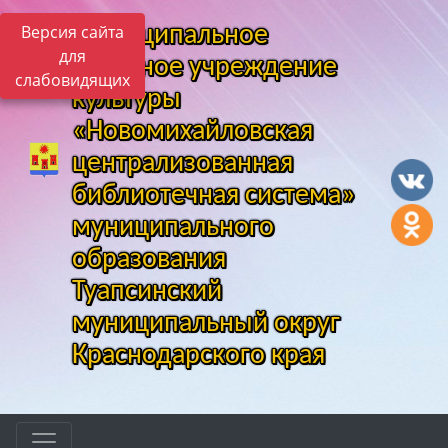
Версия сайта
Муниципальное
для
казенное учреждение
слабовидящих
культуры
«Новомихайловская
централизованная
библиотечная система»
муниципального
образования
Туапсинский
муниципальный округ
Краснодарского края