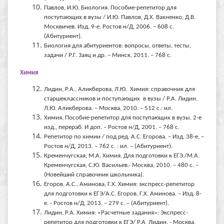
Павлов, И.Ю. Биология. Пособие-репетитор для
поступающих в вузы / И.Ю. Павлов, Д.Х. Вахненко, Д.В.
Москвичев. Изд. 9-е. Ростов н/Д, 2006. – 608 с.
(Абитуриент).
Биология для абитуриентов: вопросы, ответы, тесты,
задачи / Р.Г. Заяц и др. – Минск, 2011. – 768 с.
Химия
Лидин, Р.А., Аликберова, Л.Ю. Химия: справочник для
старшеклассников и поступающих в вузы / Р.А. Лидин,
Л.Ю. Аликберова. – Москва, 2010. – 512 с.: ил.
Химия. Пособие-репетитор для поступающих в вузы. 2-е
изд., перераб. И доп. – Ростов н/Д, 2001. – 768 с.
Репетитор по химии / под ред. А.С. Егорова. – Изд. 38-е. –
Ростов н/Д, 2013. – 762 с. : ил. – (Абитуриент).
Кременчугская, М.А. Химия. Для подготовки к ЕГЭ./М.А.
Кременчугская, С.Ю. Васильев.- Москва, 2010. – 480 с. –
(Новейший справочник школьника).
Егоров, А.С., Аминова, Г.Х. Химия: экспресс-репетитор
для подготовки к ЕГЭ/А.С. Егоров, Г.Х. Аминова. – Изд. 8-
е. - Ростов н/Д, 2013. – 279 с. – (Абитуриент).
Лидин, Р.А. Химия: «Расчетные задания»: Экспресс-
репетитор для подготовки к ЕГЭ/
Р.А Лидин. - Москва,