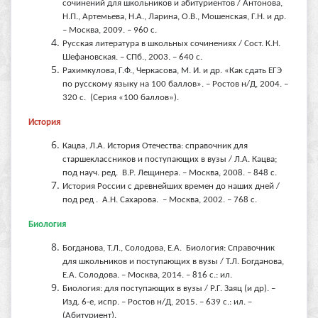
сочинений для школьников и абитуриентов / Антонова,
Н.П., Артемьева, Н.А., Ларина, О.В., Мошенская, Г.Н. и др.
– Москва, 2009. – 960 с.
Русская литература в школьных сочинениях / Сост. К.Н.
Шефановская. – СПб., 2003. – 640 с.
Рахимкулова, Г.Ф., Черкасова, М. И. и др. «Как сдать ЕГЭ
по русскому языку на 100 баллов». – Ростов н/Д, 2004. –
320 с. (Серия «100 баллов»).
История
Кацва, Л.А. История Отечества: справочник для
старшеклассников и поступающих в вузы / Л.А. Кацва;
под науч. ред. В.Р. Лещинера. – Москва, 2008. – 848 с.
История России с древнейших времен до наших дней /
под ред . А.Н. Сахарова. – Москва, 2002. – 768 с.
Биология
Богданова, Т.Л., Солодова, Е.А. Биология: Справочник
для школьников и поступающих в вузы / Т.Л. Богданова,
Е.А. Солодова. – Москва, 2014. – 816 с.: ил.
Биология: для поступающих в вузы / Р.Г. Заяц (и др). –
Изд. 6-е, испр. – Ростов н/Д, 2015. – 639 с.: ил. –
(Абитуриент).