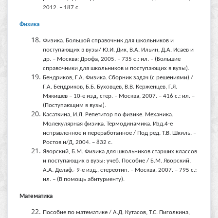
2012. – 187 с.
Физика
Физика. Большой справочник для школьников и
поступающих в вузы/ Ю.И. Дик, В.А. Ильин, Д.А. Исаев и
др. – Москва: Дрофа, 2005. – 735 с.: ил. – (Большие
справочники для школьников и поступающих в вузы).
Бендриков, Г.А. Физика. Сборник задач (с решениями) /
Г.А. Бендриков, Б.Б. Буховцев, В.В. Керженцев, Г.Я.
Мякишев – 10-е изд, стер. – Москва, 2007. – 416 с.: ил. –
(Поступающим в вузы).
Касаткина, И.Л. Репетитор по физике. Механика.
Молекулярная физика. Термодинамика. Изд.4-е
исправленное и переработанное / Под ред. Т.В. Шкиль. –
Ростов н/Д, 2004. – 832 с.
Яворский, Б.М. Физика для школьников старших классов
и поступающих в вузы: учеб. Пособие / Б.М. Яворский,
А.А. Делаф.- 9-е изд., стереотип. – Москва, 2007. – 795 с.:
ил. – (В помощь абитуриенту).
Математика
Пособие по математике / А.Д. Кутасов, Т.С. Пиголкина,