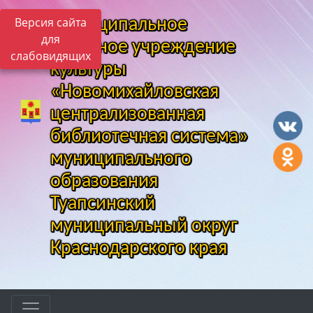
Версия сайта
Муниципальное
для
казенное учреждение
слабовидящих
культуры
«Новомихайловская
централизованная
библиотечная система»
муниципального
образования
Туапсинский
муниципальный округ
Краснодарского края