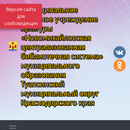
Версия сайта
Муниципальное
для
казенное учреждение
слабовидящих
культуры
«Новомихайловская
централизованная
библиотечная система»
муниципального
образования
Туапсинский
муниципальный округ
Краснодарского края