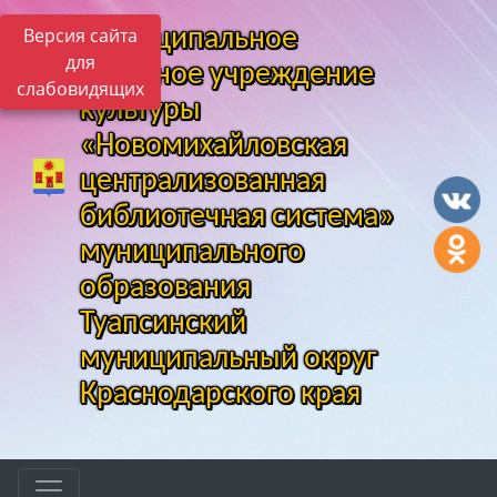
Версия сайта
Муниципальное
для
казенное учреждение
слабовидящих
культуры
«Новомихайловская
централизованная
библиотечная система»
муниципального
образования
Туапсинский
муниципальный округ
Краснодарского края