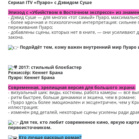
Сериал ITV «Пуаро» с Дэвидом Суше
Эпизод с «Убийством в Восточном экспрессе» из знамен
- Дэвид Суше — для многих «тот самый» Пуаро, максимально
- более мрачная и психологичная интерпретация: сильнее
переживания Пуаро;
- добавлены сцены, которых нет в книге, — они усиливают
закона.
Подойдёт тем, кому важен внутренний мир Пуаро 
2017: стильный блокбастер
Режиссёр: Кеннет Брана
Пуаро: Кеннет Брана
Современная, зрелищная версия для большого экрана:
- визуальный шик: виды, костюмы, работа камеры — всё вы
- ритм быстрее, больше динамики и экшена, чем в романе;
- Пуаро здесь более эмоционален и эксцентричен, чем у Кри
иллюстрация;
- изменён ряд деталей, некоторые сцены усилены ради дра
Для тех, кто любит современное кино, яркую карт
первоисточником.
Кто лучше раскрыл роман?