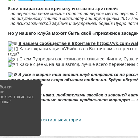
Если опираться на критику и отзывы зрителей:
- по верности книге многие ставят на первое место версию 1
- по визуальному стилю и масштабу лидирует фильм 2017 год
- по психологической глубине и внутренней борьбе Пуаро час
Но у нашего клуба может быть своё «присяжное засед
В нашем сообществе в ВКонтакте https://vk.com/wa
Какая экранизация «Убийства в Восточном экспрессе» 
года?
С кем Пуаро для вас «оживает» сильнее: Финни, Суше 
Какие сцены, на ваш взгляд, лучше всего перенесены с
А уже в марте наш онлайн‑клуб отправится на рассл
романа, о котором скоро объявим отдельно. Будут обсужд
виноват?»
ботки
ие
Оставайтесь с нами, любителями загадок и хорошей лит
okies такие как
Поезд «Детективные истории» продолжает маршрут — не
тика".
#онлайнклубдетективныеистории