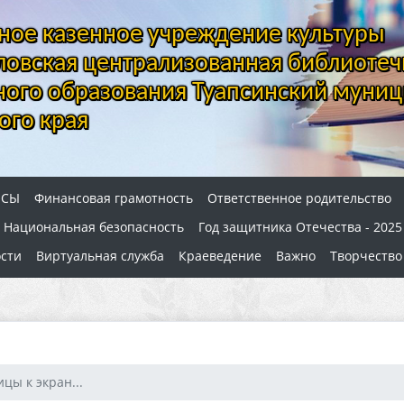
ое казенное учреждение культуры
овская централизованная библиотеч
ого образования Туапсинский муниц
ого края
ОСЫ
Финансовая грамотность
Ответственное родительство
Национальная безопасность
Год защитника Отечества - 2025
сти
Виртуальная служба
Краеведение
Важно
Творчество
ицы к экран...