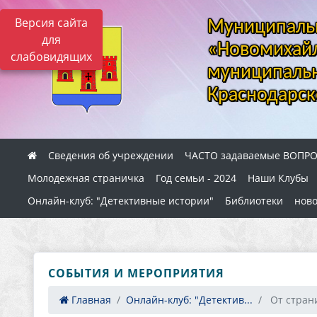
Версия сайта
Муниципальн
для
«Новомихайл
слабовидящих
муниципальн
Краснодарск
Сведения об учреждении
ЧАСТО задаваемые ВОПР
Молодежная страничка
Год семьи - 2024
Наши Клубы
Онлайн-клуб: "Детективные истории"
Библиотеки
ново
СОБЫТИЯ И МЕРОПРИЯТИЯ
Главная
Онлайн-клуб: "Детектив...
​ От стран