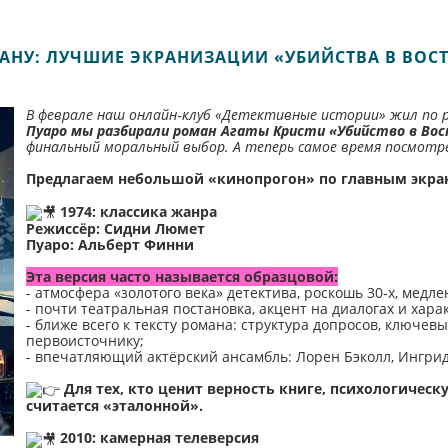
КРАНУ: ЛУЧШИЕ ЭКРАНИЗАЦИИ «УБИЙСТВА В ВОСТ
В феврале наш онлайн‑клуб «Детективные истории» жил по 
Пуаро мы разбирали роман Агаты Кристи «Убийство в Вос
финальный моральный выбор. А теперь самое время посмотрет
Предлагаем небольшой «кинопрогон» по главным экр
1974: классика жанра
Режиссёр: Сидни Люмет
Пуаро: Альберт Финни
Эта версия часто называется образцовой:
- атмосфера «золотого века» детектива, роскошь 30‑х, мед
- почти театральная постановка, акцент на диалогах и хара
- ближе всего к тексту романа: структура допросов, ключе
первоисточнику;
- впечатляющий актёрский ансамбль: Лорен Бэколл, Ингрид
Для тех, кто ценит верность книге, психологическ
считается «эталонной».
2010: камерная телеверсия